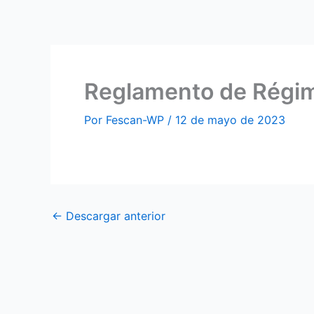
Ir
al
contenido
Reglamento de Régim
Por
Fescan-WP
/
12 de mayo de 2023
←
Descargar anterior