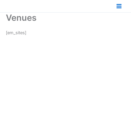
Ir
al
Venues
contenido
[em_sites]