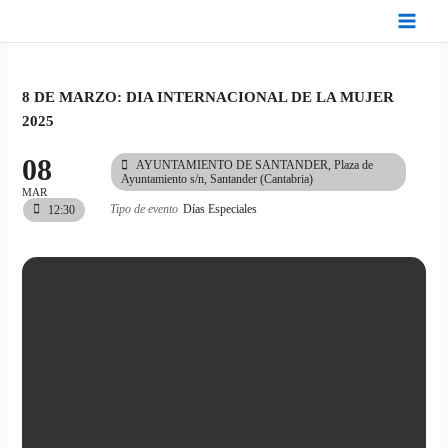
Ir
al
contenido
8 DE MARZO: DIA INTERNACIONAL DE LA MUJER
2025
08
AYUNTAMIENTO DE SANTANDER
, Plaza de
Ayuntamiento s/n, Santander (Cantabria)
MAR
Tipo de evento
Días Especiales
12:30