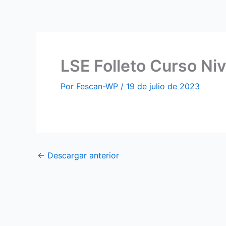
Ir
al
contenido
LSE Folleto Curso Ni
Por
Fescan-WP
/
19 de julio de 2023
←
Descargar anterior