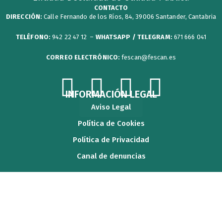
CONTACTO
DIRECCIÓN:
Calle Fernando de los Ríos, 84, 39006 Santander, Cantabria
TELÉFONO:
942 22 47 12 –
WHATSAPP / TELEGRAM:
671 666 041
CORREO ELECTRÓNICO:
fescan@fescan.es
F
T
Y
I
INFORMACIÓN LEGAL
Aviso Legal
a
w
o
n
Política de Cookies
c
i
u
s
Política de Privacidad
Canal de denuncias
e
t
t
t
b
t
u
a
o
e
b
g