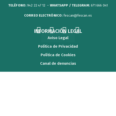
TELÉFONO:
942 22 47 12 –
WHATSAPP / TELEGRAM:
671 666 041
CORREO ELECTRÓNICO:
fescan@fescan.es
F
T
Y
I
INFORMACIÓN LEGAL
a
w
o
n
Aviso Legal
c
i
u
s
Política de Privacidad
e
t
t
t
Política de Cookies
b
t
u
a
Canal de denuncias
o
e
b
g
o
r
e
r
k
a
m