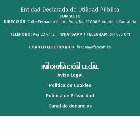
Entidad Declarada de Utilidad Pública
CONTACTO
DIRECCIÓN:
Calle Fernando de los Ríos, 84, 39006 Santander, Cantabria
TELÉFONO:
942 22 47 12 –
WHATSAPP / TELEGRAM:
671 666 041
CORREO ELECTRÓNICO:
fescan@fescan.es
F
T
Y
I
INFORMACIÓN LEGAL
a
w
o
n
Aviso Legal
c
i
u
s
Política de Cookies
e
t
t
t
Política de Privacidad
b
t
u
a
Canal de denuncias
o
e
b
g
o
r
e
r
k
a