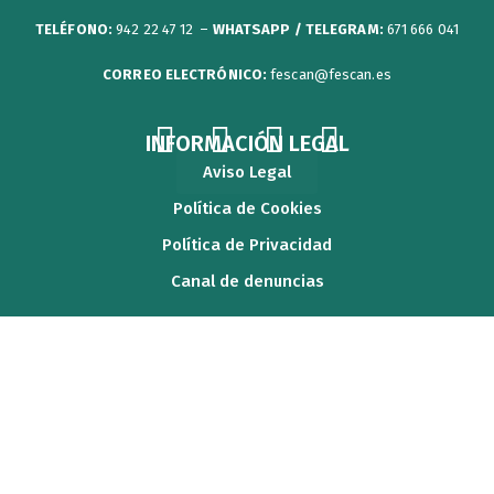
TELÉFONO:
942 22 47 12 –
WHATSAPP / TELEGRAM:
671 666 041
CORREO ELECTRÓNICO:
fescan@fescan.es
F
T
Y
I
INFORMACIÓN LEGAL
a
w
o
n
Aviso Legal
c
i
u
s
Política de Cookies
e
t
t
t
Política de Privacidad
b
t
u
a
Canal de denuncias
o
e
b
g
o
r
e
r
k
a
m