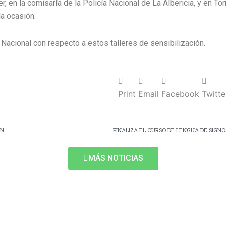
, en la comisaría de la Policía Nacional de La Albericia, y en T
la ocasión.
Nacional con respecto a estos talleres de sensibilización.
Print
Email
Facebook
Twitte
AN
MÁS NOTICIAS
CONTACTO
DIRECCIÓN:
Calle Fernando de los Ríos, 84, 39006 Santander,
Cantabria