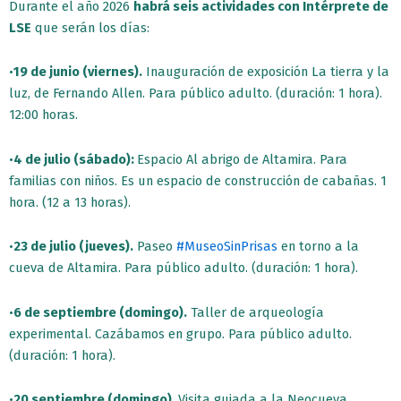
Durante el año 2026
habrá seis actividades con Intérprete de
LSE
que serán los días:
•
19 de junio (viernes).
Inauguración de exposición La tierra y la
luz, de Fernando Allen. Para público adulto. (duración: 1 hora).
12:00 horas.
•
4 de julio (sábado):
Espacio Al abrigo de Altamira. Para
familias con niños. Es un espacio de construcción de cabañas. 1
hora. (12 a 13 horas).
•
23 de julio (jueves).
Paseo
#MuseoSinPrisas
en torno a la
cueva de Altamira. Para público adulto. (duración: 1 hora).
•
6 de septiembre (domingo).
Taller de arqueología
experimental. Cazábamos en grupo. Para público adulto.
(duración: 1 hora).
•
20 septiembre (domingo).
Visita guiada a la Neocueva.