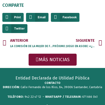
COMPARTE
Print
Email
Facebook
Twitter
Prev
ANTERIOR
SIGUIENTE
LA COMISIÓN DE LA MUJER DE FESCAN PARTICIPA EN LOS ACTOS DEL #8M 2025
PRÓXIMO JUEGO EN ASOBE: «¿CONOCES ESTOS LUGARES?»
MÁS NOTICIAS
Entidad Declarada de Utilidad Pública
CONTACTO
DIRECCIÓN:
Calle Fernando de los Ríos, 84, 39006 Santander, Cantabria
TELÉFONO:
942 22 47 12 –
WHATSAPP / TELEGRAM:
671 666 041