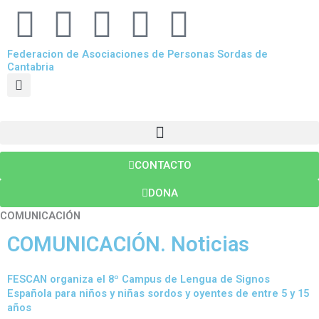
X
F
Y
I
N
-
a
o
n
e
Federacion de Asociaciones de Personas Sordas de
Cantabria
Search
t
c
u
s
w
w
e
t
t
s
Menu
i
b
u
a
p
CONTACTO
t
o
b
g
a
DONA
COMUNICACIÓN
t
o
e
r
p
COMUNICACIÓN. Noticias
e
k
a
e
FESCAN organiza el 8º Campus de Lengua de Signos
Española para niños y niñas sordos y oyentes de entre 5 y 15
r
m
r
años