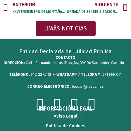
Prev
ANTERIOR
SIGUIENTE
XXVI ENCUENTRO DE MONTAÑA PICOS DE EUROPA
JORNADA DE SENSIBILIZACION PARA ESCOLARES EN SANTA CRUZ DE BEZANA
MÁS NOTICIAS
Entidad Declarada de Utilidad Pública
CONTACTO
DIRECCIÓN:
Calle Fernando de los Ríos, 84, 39006 Santander, Cantabria
TELÉFONO:
942 22 47 12 –
WHATSAPP / TELEGRAM:
671 666 041
CORREO ELECTRÓNICO:
fescan@fescan.es
F
T
Y
I
INFORMACIÓN LEGAL
Aviso Legal
a
w
o
n
Política de Cookies