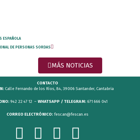
Next
OS ESPAÑOLA
CIONAL DE PERSONAS SORDAS
MÁS NOTICIAS
CONTACTO
N:
Calle Fernando de los Ríos, 84, 39006 Santander, Cantabria
ONO:
942 22 47 12 –
WHATSAPP / TELEGRAM:
671 666 041
CORREO ELECTRÓNICO:
fescan@fescan.es
F
T
Y
I