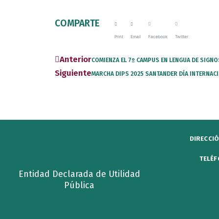
COMPARTE
Print
Email
Facebook
Twitter
Prev
Anterior
COMIENZA EL 7º CAMPUS EN LENGUA DE SIGN
Siguiente
MARCHA DIPS 2025 SANTANDER DÍA INTERNA
DIRECCIÓ
TELÉF
Entidad Declarada de Utilidad
Pública