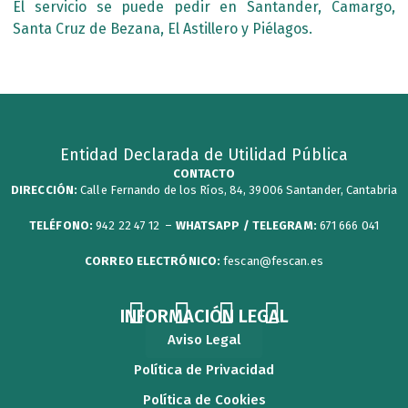
El servicio se puede pedir en Santander, Camargo,
Santa Cruz de Bezana, El Astillero y Piélagos.
Entidad Declarada de Utilidad Pública
CONTACTO
DIRECCIÓN:
Calle Fernando de los Ríos, 84, 39006 Santander, Cantabria
TELÉFONO:
942 22 47 12 –
WHATSAPP / TELEGRAM:
671 666 041
CORREO ELECTRÓNICO:
fescan@fescan.es
F
T
Y
I
INFORMACIÓN LEGAL
a
w
o
n
Aviso Legal
c
i
u
s
Política de Privacidad
e
t
t
t
Política de Cookies