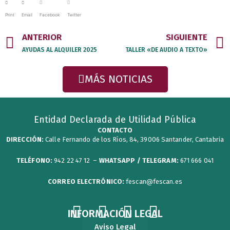
Print
Email
Facebook
Twitter
Prev
ANTERIOR
SIGUIENTE
AYUDAS AL ALQUILER 2025
TALLER «DE AUDIO A TEXTO»
MÁS NOTICIAS
Entidad Declarada de Utilidad Pública
CONTACTO
DIRECCIÓN:
Calle Fernando de los Ríos, 84, 39006 Santander, Cantabria
TELÉFONO:
942 22 47 12 –
WHATSAPP / TELEGRAM:
671 666 041
CORREO ELECTRÓNICO:
fescan@fescan.es
F
T
Y
I
INFORMACIÓN LEGAL
Aviso Legal