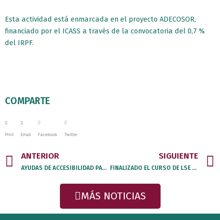
Esta actividad está enmarcada en el proyecto ADECOSOR,
financiado por el ICASS a través de la convocatoria del 0,7 %
del IRPF.
COMPARTE
Print
Email
Facebook
Twitter
Prev
ANTERIOR
SIGUIENTE
AYUDAS DE ACCESIBILIDAD PARA EL EMPLEO DE FUNDACIÓN ONCE 2025
FINALIZADO EL CURSO DE LSE A1.1 EN COLABORACIÓN CON LA FUNDACIÓN CANTABRIA SALUD Y BIENESTAR SOCIAL
MÁS NOTICIAS