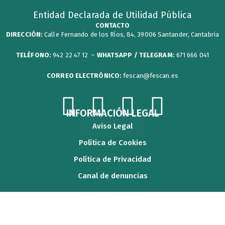
Entidad Declarada de Utilidad Pública
CONTACTO
DIRECCIÓN:
Calle Fernando de los Ríos, 84, 39006 Santander, Cantabria
TELÉFONO:
942 22 47 12 –
WHATSAPP / TELEGRAM:
671 666 041
CORREO ELECTRÓNICO:
fescan@fescan.es
F
T
Y
I
INFORMACIÓN LEGAL
Aviso Legal
a
w
o
n
Política de Cookies
c
i
u
s
Política de Privacidad
Canal de denuncias
e
t
t
t
b
t
u
a