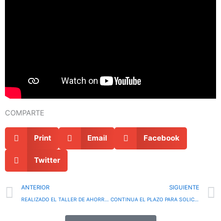
COMPARTE
Print
Email
Facebook
Twitter
Prev
ANTERIOR
SIGUIENTE
REALIZADO EL TALLER DE AHORRO EN LA FACTURA DE LA LUZ CON LUZILIA
CONTINUA EL PLAZO PARA SOLICITAR AYUDAS INDIVIDUALES AL ICASS