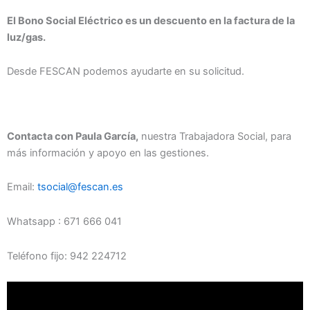
El Bono Social Eléctrico es un descuento en la factura de la
luz/gas.
Desde FESCAN podemos ayudarte en su solicitud.
Contacta con Paula García,
nuestra Trabajadora Social, para
más información y apoyo en las gestiones.
Email:
tsocial@fescan.es
Whatsapp : 671 666 041
Teléfono fijo: 942 224712