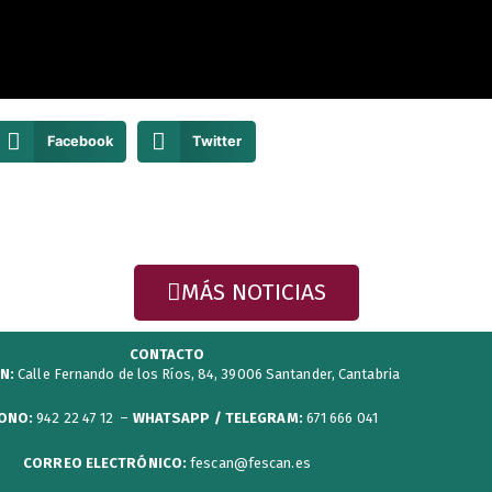
Facebook
Twitter
MÁS NOTICIAS
CONTACTO
N:
Calle Fernando de los Ríos, 84, 39006 Santander, Cantabria
ONO:
942 22 47 12 –
WHATSAPP / TELEGRAM:
671 666 041
CORREO ELECTRÓNICO:
fescan@fescan.es