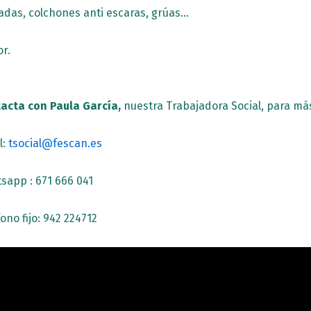
ladas, colchones anti escaras, grúas…
r.
acta con Paula García,
nuestra Trabajadora Social, para má
l:
tsocial@fescan.es
sapp : 671 666 041
ono fijo: 942 224712