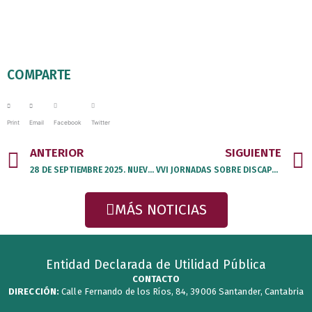
COMPARTE
Print
Email
Facebook
Twitter
Prev
ANTERIOR
SIGUIENTE
28 DE SEPTIEMBRE 2025. NUEVA ACTIVIDAD EN EL MUSEO DE ALTAMIRA CON INTÉRPRETE DE LENGUA DE SIGNOS
VVI JORNADAS SOBRE DISCAPACIDAD
MÁS NOTICIAS
Entidad Declarada de Utilidad Pública
CONTACTO
DIRECCIÓN:
Calle Fernando de los Ríos, 84, 39006 Santander, Cantabria