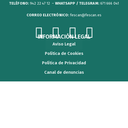
TELÉFONO:
942 22 47 12 –
WHATSAPP / TELEGRAM:
671 666 041
CORREO ELECTRÓNICO:
fescan@fescan.es
F
T
Y
I
INFORMACIÓN LEGAL
Aviso Legal
a
w
o
n
Política de Cookies
c
i
u
s
Política de Privacidad
Canal de denuncias
e
t
t
t
b
t
u
a
o
e
b
g
o
r
e
r