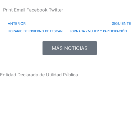
Print
Email
Facebook
Twitter
Prev
ANTERIOR
SIGUIENTE
HORARIO DE INVIERNO DE FESCAN
JORNADA «MUJER Y PARTICIPACIÓN SOCIAL: TIEMPO DE CAMBIO». 8 DE NOVIEMBRE
MÁS NOTICIAS
Entidad Declarada de Utilidad Pública
CONTACTO
DIRECCIÓN:
Calle Fernando de los Ríos, 84, 39006 Santander,
Cantabria
TELÉFONO:
942 22 47 12 –
WHATSAPP / TELEGRAM:
671 666
041
CORREO ELECTRÓNICO:
fescan@fescan.es