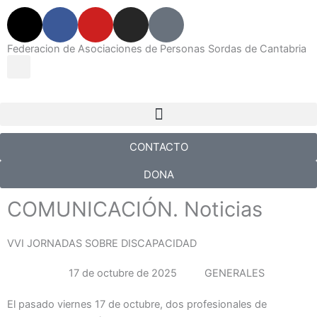
X
F
Y
I
N
-
a
o
n
e
t
c
u
s
w
Federacion de Asociaciones de Personas Sordas de Cantabria
Search
w
e
t
t
s
i
b
u
a
p
t
o
b
g
a
Menu
t
o
e
r
p
e
k
a
e
CONTACTO
r
m
r
DONA
COMUNICACIÓN
COMUNICACIÓN. Noticias
VVI JORNADAS SOBRE DISCAPACIDAD
17 de octubre de 2025
GENERALES
El pasado viernes 17 de octubre, dos profesionales de