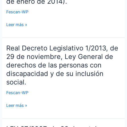
de enero de 2014).
como
de
las
manifestación
27
personas
Fescan-WP
representativa
de
en
del
marzo,
Leer más »
situación
Patrimonio
de
de
Cultural
Derechos
dependencia.
Inmaterial.
y
Real Decreto Legislativo 1/2013, de
Real
Servicios
Decreto
29 de noviembre, Ley General de
Sociales
Legislativo
(Actualizada
derechos de las personas con
1/2013,
a
discapacidad y de su inclusión
de
fecha
social.
29
de
de
1
Fescan-WP
noviembre,
de
Ley
enero
Leer más »
General
de
de
2014).
derechos