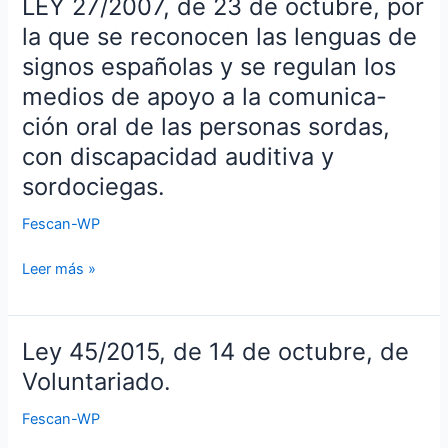
LEY 27/2007, de 23 de octubre, por
LEY
de
27/2007,
las
la que se reconocen las lenguas de
de
personas
signos españolas y se regulan los
23
con
medios de apoyo a la comunica-
de
discapacidad
ción oral de las personas sordas,
octubre,
y
por
de
con discapacidad auditiva y
la
su
sordociegas.
que
inclusión
se
social.
Fescan-WP
reconocen
las
Leer más »
lenguas
de
signos
Ley 45/2015, de 14 de octubre, de
Ley
españolas
45/2015,
Voluntariado.
y
de
se
Fescan-WP
14
regulan
de