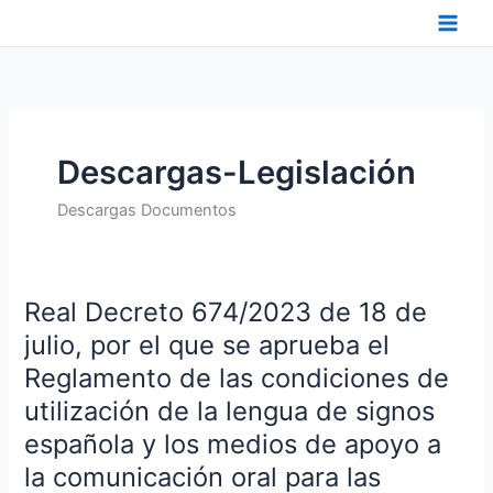
Ir
al
contenido
Descargas-Legislación
Descargas Documentos
Real Decreto 674/2023 de 18 de
Real
Decreto
julio, por el que se aprueba el
674/2023
Reglamento de las condiciones de
de
utilización de la lengua de signos
18
española y los medios de apoyo a
de
julio,
la comunicación oral para las
por