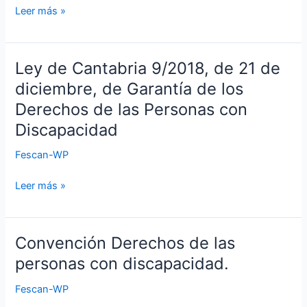
los
Leer más »
octubre,
medios
de
de
Voluntariado.
apoyo
Ley de Cantabria 9/2018, de 21 de
Ley
a
de
diciembre, de Garantía de los
la
Cantabria
Derechos de las Personas con
comunica-
9/2018,
ción
Discapacidad
de
oral
21
Fescan-WP
de
de
las
diciembre,
Leer más »
personas
de
sordas,
Garantía
con
de
discapacidad
Convención Derechos de las
Convención
los
auditiva
Derechos
personas con discapacidad.
Derechos
y
de
de
sordociegas.
Fescan-WP
las
las
personas