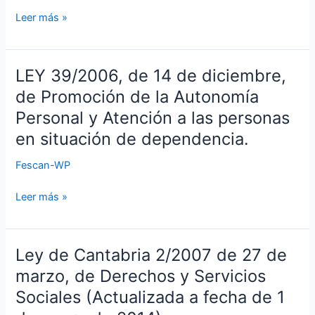
los
de
Leer más »
medios
Bellas
de
Artes,
apoyo
por
LEY 39/2006, de 14 de diciembre,
a
LEY
la
la
39/2006,
de Promoción de la Autonomía
que
comunicación
de
Personal y Atención a las personas
se
oral
14
incoa
en situación de dependencia.
para
de
expediente
las
diciembre,
Fescan-WP
de
personas
de
declaración
sordas,
Promoción
Leer más »
de
con
de
las
discapacidad
la
Lenguas
auditiva
Autonomía
Ley de Cantabria 2/2007 de 27 de
de
Ley
y
Personal
Signos
de
marzo, de Derechos y Servicios
sordociegas
y
en
Cantabria
Atención
Sociales (Actualizada a fecha de 1
España
2/2007
a