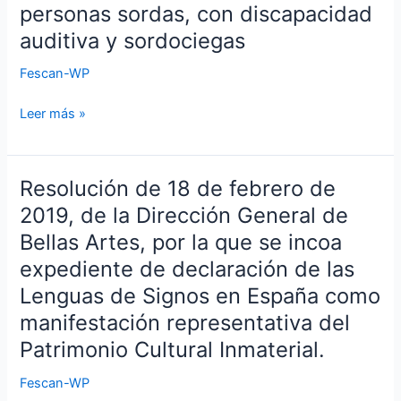
personas sordas, con discapacidad
el
auditiva y sordociegas
que
se
Fescan-WP
aprueba
el
Leer más »
Reglamento
de
las
Resolución de 18 de febrero de
Resolución
condiciones
de
2019, de la Dirección General de
de
18
utilización
Bellas Artes, por la que se incoa
de
de
expediente de declaración de las
febrero
la
Lenguas de Signos en España como
de
lengua
2019,
manifestación representativa del
de
de
signos
Patrimonio Cultural Inmaterial.
la
española
Dirección
Fescan-WP
y
General