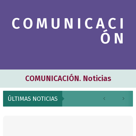
c
h
COMUNICACI
b
o
ÓN
x
.
COMUNICACIÓN. Noticias
ÚLTIMAS NOTICIAS
P
P
P
P
P