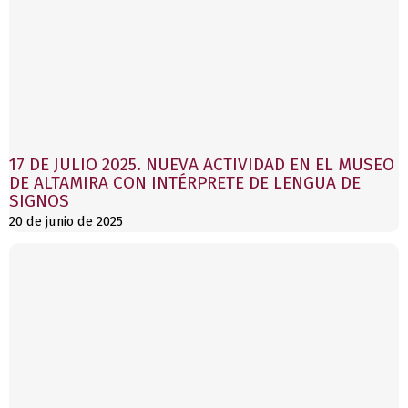
a
a
a
a
a
g
g
g
g
g
e
e
e
e
e
17 DE JULIO 2025. NUEVA ACTIVIDAD EN EL MUSEO
DE ALTAMIRA CON INTÉRPRETE DE LENGUA DE
SIGNOS
20 de junio de 2025